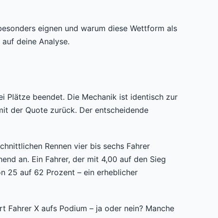
 besonders eignen und warum diese Wettform als
t auf deine Analyse.
i Plätze beendet. Die Mechanik ist identisch zur
t mit der Quote zurück. Der entscheidende
hnittlichen Rennen vier bis sechs Fahrer
end an. Ein Fahrer, der mit 4,00 auf den Sieg
on 25 auf 62 Prozent – ein erheblicher
rt Fahrer X aufs Podium – ja oder nein? Manche