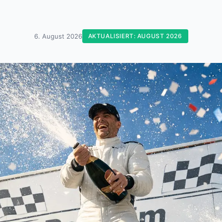
6. August 2026
AKTUALISIERT: AUGUST 2026