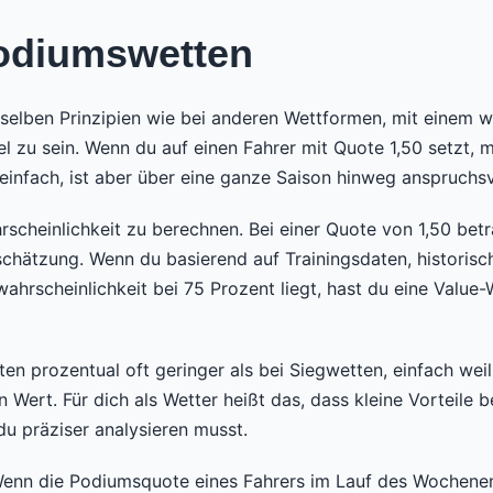
odiumswetten
elben Prinzipien wie bei anderen Wettformen, mit einem w
l zu sein. Wenn du auf einen Fahrer mit Quote 1,50 setzt, mu
einfach, ist aber über eine ganze Saison hinweg anspruchsv
hrscheinlichkeit zu berechnen. Bei einer Quote von 1,50 betr
nschätzung. Wenn du basierend auf Trainingsdaten, histori
ahrscheinlichkeit bei 75 Prozent liegt, hast du eine Value
n prozentual oft geringer als bei Siegwetten, einfach we
 Wert. Für dich als Wetter heißt das, dass kleine Vorteile b
du präziser analysieren musst.
nn die Podiumsquote eines Fahrers im Lauf des Wochenende