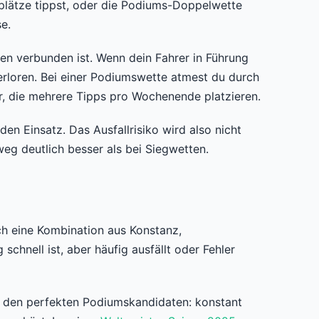
splätze tippst, oder die Podiums-Doppelwette
e.
ten verbunden ist. Wenn dein Fahrer in Führung
 verloren. Bei einer Podiumswette atmest du durch
r, die mehrere Tipps pro Wochenende platzieren.
den Einsatz. Das Ausfallrisiko wird also nicht
weg deutlich besser als bei Siegwetten.
ch eine Kombination aus Konstanz,
chnell ist, aber häufig ausfällt oder Fehler
ert den perfekten Podiumskandidaten: konstant