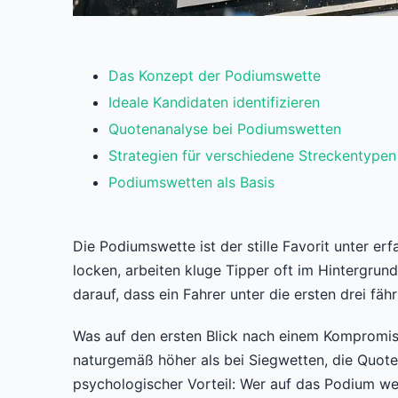
Das Konzept der Podiumswette
Ideale Kandidaten identifizieren
Quotenanalyse bei Podiumswetten
Strategien für verschiedene Streckentypen
Podiumswetten als Basis
Die Podiumswette ist der stille Favorit unter e
locken, arbeiten kluge Tipper oft im Hintergrund
darauf, dass ein Fahrer unter die ersten drei fäh
Was auf den ersten Blick nach einem Kompromiss 
naturgemäß höher als bei Siegwetten, die Quoten 
psychologischer Vorteil: Wer auf das Podium wet