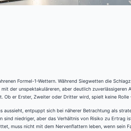
rfahrenen Formel-1-Wettern. Während Siegwetten die Schlag
 mit der unspektakuläreren, aber deutlich zuverlässigeren Al
rt. Ob er Erster, Zweiter oder Dritter wird, spielt keine Rol
aussieht, entpuppt sich bei näherer Betrachtung als strate
sind niedriger, aber das Verhältnis von Risiko zu Ertrag is
tet, muss nicht mit dem Nervenflattern leben, wenn sein Fa