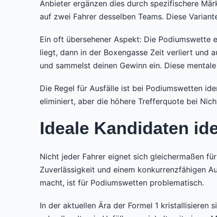
Anbieter ergänzen dies durch spezifischere Mär
auf zwei Fahrer desselben Teams. Diese Variant
Ein oft übersehener Aspekt: Die Podiumswette el
liegt, dann in der Boxengasse Zeit verliert und a
und sammelst deinen Gewinn ein. Diese mentale 
Die Regel für Ausfälle ist bei Podiumswetten iden
eliminiert, aber die höhere Trefferquote bei Nic
Ideale Kandidaten ide
Nicht jeder Fahrer eignet sich gleichermaßen f
Zuverlässigkeit und einem konkurrenzfähigen Auto
macht, ist für Podiumswetten problematisch.
In der aktuellen Ära der Formel 1 kristallisier