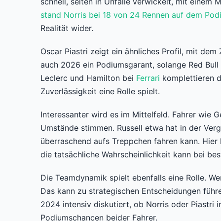
schnell, selten in Unfälle verwickelt, mit eine
stand Norris bei 18 von 24 Rennen auf dem Pod
Realität wider.
Oscar Piastri zeigt ein ähnliches Profil, mit dem
auch 2026 ein Podiumsgarant, solange Red Bull k
Leclerc und Hamilton bei
Ferrari
komplettieren d
Zuverlässigkeit eine Rolle spielt.
Interessanter wird es im Mittelfeld. Fahrer wie 
Umstände stimmen. Russell etwa hat in der Ver
überraschend aufs Treppchen fahren kann. Hier li
die tatsächliche Wahrscheinlichkeit kann bei be
Die Teamdynamik spielt ebenfalls eine Rolle. We
Das kann zu strategischen Entscheidungen führe
2024 intensiv diskutiert, ob Norris oder Piastr
Podiumschancen beider Fahrer.