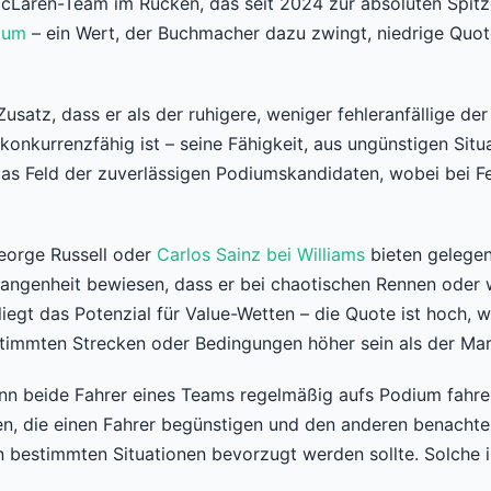
m McLaren-Team im Rücken, das seit 2024 zur absoluten Spitz
ium
– ein Wert, der Buchmacher dazu zwingt, niedrige Quot
 Zusatz, dass er als der ruhigere, weniger fehleranfällige de
onkurrenzfähig ist – seine Fähigkeit, aus ungünstigen Situa
as Feld der zuverlässigen Podiumskandidaten, wobei bei Fe
George Russell oder
Carlos Sainz bei Williams
bieten gelegen
gangenheit bewiesen, dass er bei chaotischen Rennen oder
egt das Potenzial für Value-Wetten – die Quote ist hoch, we
stimmten Strecken oder Bedingungen höher sein als der Mar
nn beide Fahrer eines Teams regelmäßig aufs Podium fahren,
n, die einen Fahrer begünstigen und den anderen benachtei
i in bestimmten Situationen bevorzugt werden sollte. Solche