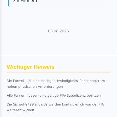
zur Formel 1
08.08.2026
Wichtiger Hinweis
Die Formel 1 ist eine Hochgeschwindigkeits-Rennsportart mit
hohen physischen Anforderungen
Alle Fahrer müssen eine gültige FIA-Superlizenz besitzen
Die Sicherheitsstandards werden kontinuierlich von der FIA
weiterentwickelt