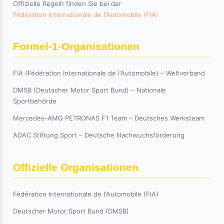
Offizielle Regeln finden Sie bei der
Fédération Internationale de l'Automobile (FIA)
Formel-1-Organisationen
FIA (Fédération Internationale de l'Automobile) – Weltverband
DMSB (Deutscher Motor Sport Bund) – Nationale
Sportbehörde
Mercedes-AMG PETRONAS F1 Team – Deutsches Werksteam
ADAC Stiftung Sport – Deutsche Nachwuchsförderung
Offizielle Organisationen
Fédération Internationale de l'Automobile (FIA)
Deutscher Motor Sport Bund (DMSB)