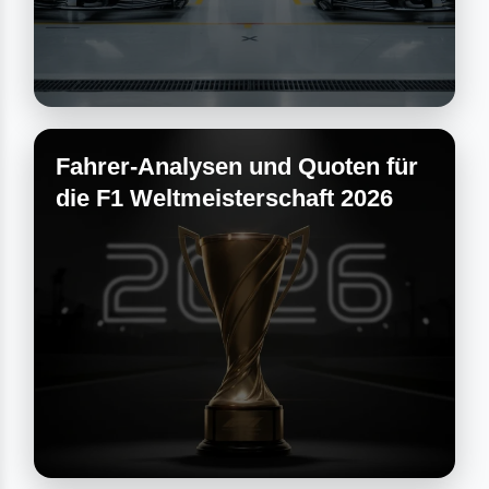
Fahrer-Analysen und Quoten für
die F1 Weltmeisterschaft 2026