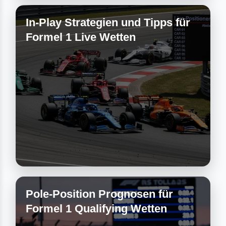
In-Play Strategien und Tipps für
Formel 1 Live Wetten
Pole-Position Prognosen für
Formel 1 Qualifying Wetten