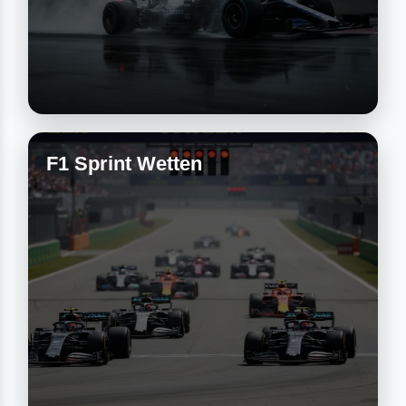
F1 Sprint Wetten