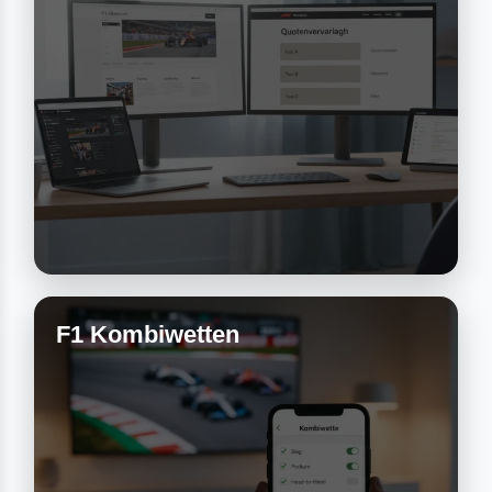
F1 Kombiwetten