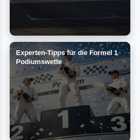
Experten-Tipps für die Formel 1
Podiumswette