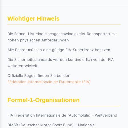
Wichtiger Hinweis
Die Formel 1 ist eine Hochgeschwindigkeits-Rennsportart mit
hohen physischen Anforderungen
Alle Fahrer müssen eine gültige FIA-Superlizenz besitzen
Die Sicherheitsstandards werden kontinuierlich von der FIA
weiterentwickelt
Offizielle Regeln finden Sie bei der
Fédération Internationale de l'Automobile (FIA)
Formel-1-Organisationen
FIA (Fédération Internationale de l'Automobile) – Weltverband
DMSB (Deutscher Motor Sport Bund) – Nationale