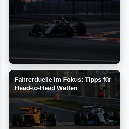
Fahrerduelle im Fokus: Tipps für
Head-to-Head Wetten