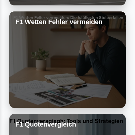
F1 Wetten Fehler vermeiden
F1 Quotenvergleich