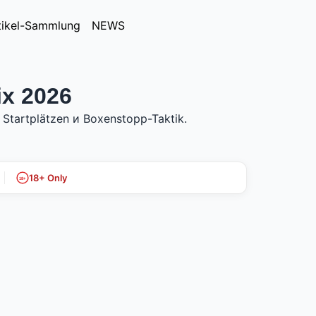
tikel-Sammlung
NEWS
ix 2026
n Startplätzen и Boxenstopp-Taktik.
18+ Only
18+