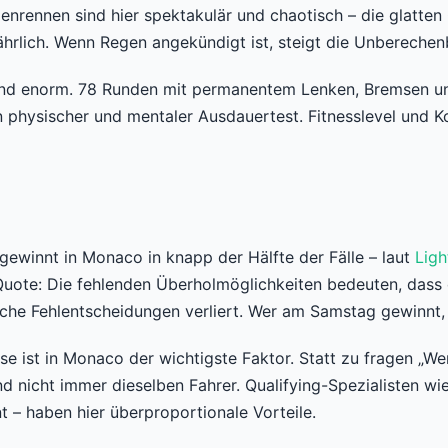
nrennen sind hier spektakulär und chaotisch – die glatten
lich. Wenn Regen angekündigt ist, steigt die Unberechenb
sind enorm. 78 Runden mit permanentem Lenken, Bremsen un
physischer und mentaler Ausdauertest. Fitnesslevel und Kon
 gewinnt in Monaco in knapp der Hälfte der Fälle – laut
Ligh
ote: Die fehlenden Überholmöglichkeiten bedeuten, dass de
ische Fehlentscheidungen verliert. Wer am Samstag gewinnt
se ist in Monaco der wichtigste Faktor. Statt zu fragen „We
ind nicht immer dieselben Fahrer. Qualifying-Spezialisten 
t – haben hier überproportionale Vorteile.