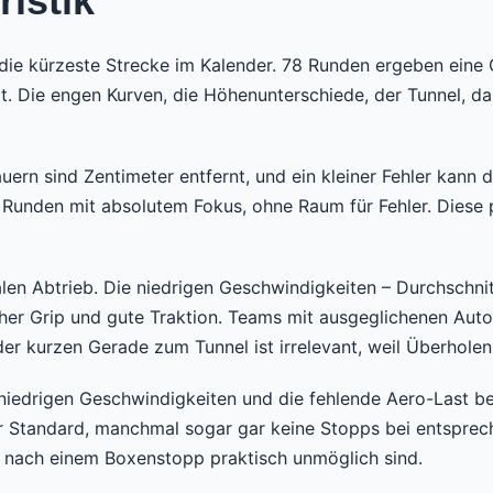
istik
 die kürzeste Strecke im Kalender. 78 Runden ergeben eine
hlt. Die engen Kurven, die Höhenunterschiede, der Tunnel,
uern sind Zentimeter entfernt, und ein kleiner Fehler kann
Runden mit absolutem Fokus, ohne Raum für Fehler. Diese p
en Abtrieb. Die niedrigen Geschwindigkeiten – Durchschnit
cher Grip und gute Traktion. Teams mit ausgeglichenen Au
er kurzen Gerade zum Tunnel ist irrelevant, weil Überholen 
ie niedrigen Geschwindigkeiten und die fehlende Aero-Last b
r Standard, manchmal sogar gar keine Stopps bei entsprec
r nach einem Boxenstopp praktisch unmöglich sind.