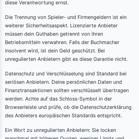
diese Verantwortung ernst.
Die Trennung von Spieler- und Firmengeldern ist ein
weiterer Sicherheitsaspekt. Lizenzierte Anbieter
müssen dein Guthaben getrennt von ihren
Betriebsmitteln verwahren. Falls der Buchmacher
insolvent wird, ist dein Geld geschützt. Bei
unregulierten Anbietern gibt es diese Garantie nicht.
Datenschutz und Verschlüsselung sind Standard bei
seriösen Anbietern. Deine persönlichen Daten und
Finanztransaktionen sollten verschlüsselt übertragen
werden. Achte auf das Schloss-Symbol in der
Browserleiste und prüfe, ob die Datenschutzerklärung
des Anbieters europäischen Standards entspricht.
Ein Wort zu unregulierten Anbietern: Sie locken
manchmal mit höheren Quoten, weniger Limits und