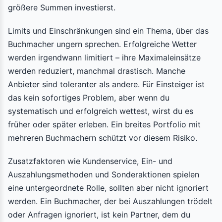
größere Summen investierst.
Limits und Einschränkungen sind ein Thema, über das
Buchmacher ungern sprechen. Erfolgreiche Wetter
werden irgendwann limitiert – ihre Maximaleinsätze
werden reduziert, manchmal drastisch. Manche
Anbieter sind toleranter als andere. Für Einsteiger ist
das kein sofortiges Problem, aber wenn du
systematisch und erfolgreich wettest, wirst du es
früher oder später erleben. Ein breites Portfolio mit
mehreren Buchmachern schützt vor diesem Risiko.
Zusatzfaktoren wie Kundenservice, Ein- und
Auszahlungsmethoden und Sonderaktionen spielen
eine untergeordnete Rolle, sollten aber nicht ignoriert
werden. Ein Buchmacher, der bei Auszahlungen trödelt
oder Anfragen ignoriert, ist kein Partner, dem du