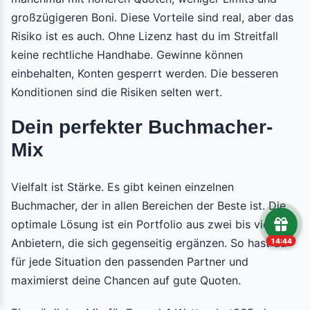
großzügigeren Boni. Diese Vorteile sind real, aber das
Risiko ist es auch. Ohne Lizenz hast du im Streitfall
keine rechtliche Handhabe. Gewinne können
einbehalten, Konten gesperrt werden. Die besseren
Konditionen sind die Risiken selten wert.
Dein perfekter Buchmacher-
Mix
Vielfalt ist Stärke. Es gibt keinen einzelnen
Buchmacher, der in allen Bereichen der Beste ist. Die
optimale Lösung ist ein Portfolio aus zwei bis vier
Anbietern, die sich gegenseitig ergänzen. So hast du
14:43
für jede Situation den passenden Partner und
maximierst deine Chancen auf gute Quoten.