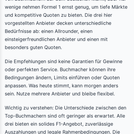
wenige nehmen Formel 1 ernst genug, um tiefe Märkte
und kompetitive Quoten zu bieten. Die drei hier
vorgestellten Anbieter decken unterschiedliche
Bedürfnisse ab: einen Allrounder, einen
einsteigerfreundlichen Anbieter und einen mit
besonders guten Quoten.
Die Empfehlungen sind keine Garantien für Gewinne
oder perfekten Service. Buchmacher können ihre
Bedingungen ändern, Limits einführen oder Quoten
anpassen. Was heute stimmt, kann morgen anders
sein. Nutze mehrere Anbieter und bleibe flexibel.
Wichtig zu verstehen: Die Unterschiede zwischen den
Top-Buchmachern sind oft geringer als erwartet. Alle
drei bieten ein solides F1-Angebot, zuverlässige
Auszahlungen und legale Rahmenbedingungen. Die