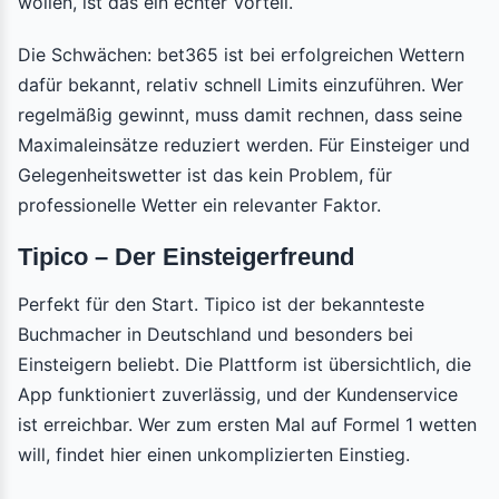
wollen, ist das ein echter Vorteil.
Die Schwächen: bet365 ist bei erfolgreichen Wettern
dafür bekannt, relativ schnell Limits einzuführen. Wer
regelmäßig gewinnt, muss damit rechnen, dass seine
Maximaleinsätze reduziert werden. Für Einsteiger und
Gelegenheitswetter ist das kein Problem, für
professionelle Wetter ein relevanter Faktor.
Tipico – Der Einsteigerfreund
Perfekt für den Start. Tipico ist der bekannteste
Buchmacher in Deutschland und besonders bei
Einsteigern beliebt. Die Plattform ist übersichtlich, die
App funktioniert zuverlässig, und der Kundenservice
ist erreichbar. Wer zum ersten Mal auf Formel 1 wetten
will, findet hier einen unkomplizierten Einstieg.