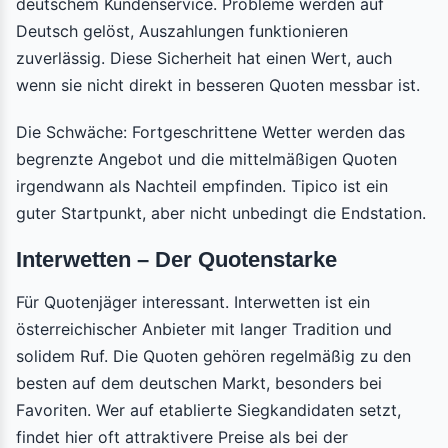
deutschem Kundenservice. Probleme werden auf
Deutsch gelöst, Auszahlungen funktionieren
zuverlässig. Diese Sicherheit hat einen Wert, auch
wenn sie nicht direkt in besseren Quoten messbar ist.
Die Schwäche: Fortgeschrittene Wetter werden das
begrenzte Angebot und die mittelmäßigen Quoten
irgendwann als Nachteil empfinden. Tipico ist ein
guter Startpunkt, aber nicht unbedingt die Endstation.
Interwetten – Der Quotenstarke
Für Quotenjäger interessant. Interwetten ist ein
österreichischer Anbieter mit langer Tradition und
solidem Ruf. Die Quoten gehören regelmäßig zu den
besten auf dem deutschen Markt, besonders bei
Favoriten. Wer auf etablierte Siegkandidaten setzt,
findet hier oft attraktivere Preise als bei der