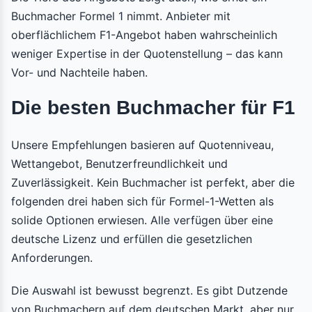
Buchmacher Formel 1 nimmt. Anbieter mit
oberflächlichem F1-Angebot haben wahrscheinlich
weniger Expertise in der Quotenstellung – das kann
Vor- und Nachteile haben.
Die besten Buchmacher für F1
Unsere Empfehlungen basieren auf Quotenniveau,
Wettangebot, Benutzerfreundlichkeit und
Zuverlässigkeit. Kein Buchmacher ist perfekt, aber die
folgenden drei haben sich für Formel-1-Wetten als
solide Optionen erwiesen. Alle verfügen über eine
deutsche Lizenz und erfüllen die gesetzlichen
Anforderungen.
Die Auswahl ist bewusst begrenzt. Es gibt Dutzende
von Buchmachern auf dem deutschen Markt, aber nur