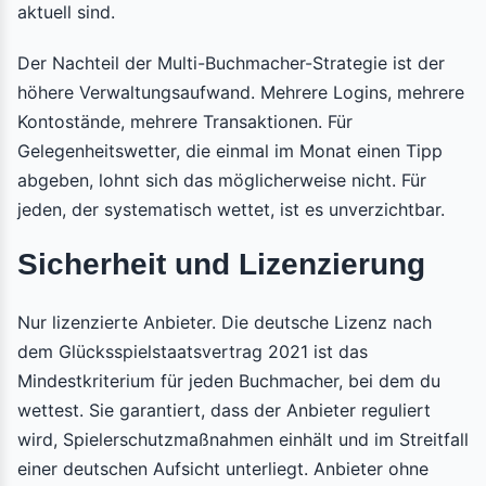
aktuell sind.
Der Nachteil der Multi-Buchmacher-Strategie ist der
höhere Verwaltungsaufwand. Mehrere Logins, mehrere
Kontostände, mehrere Transaktionen. Für
Gelegenheitswetter, die einmal im Monat einen Tipp
abgeben, lohnt sich das möglicherweise nicht. Für
jeden, der systematisch wettet, ist es unverzichtbar.
Sicherheit und Lizenzierung
Nur lizenzierte Anbieter. Die deutsche Lizenz nach
dem Glücksspielstaatsvertrag 2021 ist das
Mindestkriterium für jeden Buchmacher, bei dem du
wettest. Sie garantiert, dass der Anbieter reguliert
wird, Spielerschutzmaßnahmen einhält und im Streitfall
einer deutschen Aufsicht unterliegt. Anbieter ohne