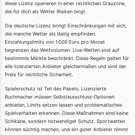
diese Lizenz operieren in einer rechtlichen Grauzone,
die für dich als Wetter Risiken birgt.
Die deutsche Lizenz bringt Einschränkungen mit sich,
die manche Wetter als lästig empfinden.
Einzahlungslimits von 1.000 Euro pro Monat
begrenzen das Wettvolumen. Live-Wetten sind auf
bestimmte Märkte beschränkt. Diese Regeln gelten für
alle lizenzierten Anbieter gleichermaßen und sind der
Preis für rechtliche Sicherheit.
Spielerschutz ist Teil des Pakets. Lizenzierte
Buchmacher müssen Selbstausschluss-Optionen
anbieten, Limits setzen lassen und problematisches
Spielverhalten erkennen. Diese Maßnahmen sind keine
Schikane, sondern notwendiger Schutz. Sportwetten
können süchtig machen, und ein guter Anbieter nimmt