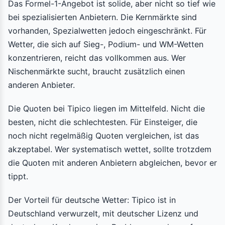
Das Formel-1-Angebot ist solide, aber nicht so tief wie
bei spezialisierten Anbietern. Die Kernmärkte sind
vorhanden, Spezialwetten jedoch eingeschränkt. Für
Wetter, die sich auf Sieg-, Podium- und WM-Wetten
konzentrieren, reicht das vollkommen aus. Wer
Nischenmärkte sucht, braucht zusätzlich einen
anderen Anbieter.
Die Quoten bei Tipico liegen im Mittelfeld. Nicht die
besten, nicht die schlechtesten. Für Einsteiger, die
noch nicht regelmäßig Quoten vergleichen, ist das
akzeptabel. Wer systematisch wettet, sollte trotzdem
die Quoten mit anderen Anbietern abgleichen, bevor er
tippt.
Der Vorteil für deutsche Wetter: Tipico ist in
Deutschland verwurzelt, mit deutscher Lizenz und