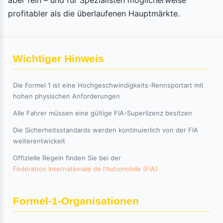
aber fein – und für Spezialisten möglicherweise
profitabler als die überlaufenen Hauptmärkte.
Wichtiger Hinweis
Die Formel 1 ist eine Hochgeschwindigkeits-Rennsportart mit
hohen physischen Anforderungen
Alle Fahrer müssen eine gültige FIA-Superlizenz besitzen
Die Sicherheitsstandards werden kontinuierlich von der FIA
weiterentwickelt
Offizielle Regeln finden Sie bei der
Fédération Internationale de l'Automobile (FIA)
Formel-1-Organisationen