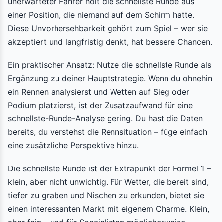
unerwarteter Fahrer holt die schnellste Runde aus
einer Position, die niemand auf dem Schirm hatte.
Diese Unvorhersehbarkeit gehört zum Spiel – wer sie
akzeptiert und langfristig denkt, hat bessere Chancen.
Ein praktischer Ansatz: Nutze die schnellste Runde als
Ergänzung zu deiner Hauptstrategie. Wenn du ohnehin
ein Rennen analysierst und Wetten auf Sieg oder
Podium platzierst, ist der Zusatzaufwand für eine
schnellste-Runde-Analyse gering. Du hast die Daten
bereits, du verstehst die Rennsituation – füge einfach
eine zusätzliche Perspektive hinzu.
Die schnellste Runde ist der Extrapunkt der Formel 1 –
klein, aber nicht unwichtig. Für Wetter, die bereit sind,
tiefer zu graben und Nischen zu erkunden, bietet sie
einen interessanten Markt mit eigenem Charme. Klein,