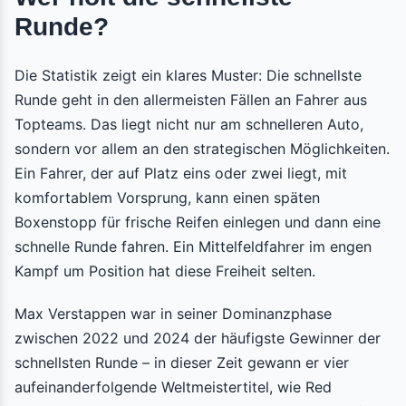
Runde?
Die Statistik zeigt ein klares Muster: Die schnellste
Runde geht in den allermeisten Fällen an Fahrer aus
Topteams. Das liegt nicht nur am schnelleren Auto,
sondern vor allem an den strategischen Möglichkeiten.
Ein Fahrer, der auf Platz eins oder zwei liegt, mit
komfortablem Vorsprung, kann einen späten
Boxenstopp für frische Reifen einlegen und dann eine
schnelle Runde fahren. Ein Mittelfeldfahrer im engen
Kampf um Position hat diese Freiheit selten.
Max Verstappen war in seiner Dominanzphase
zwischen 2022 und 2024 der häufigste Gewinner der
schnellsten Runde – in dieser Zeit gewann er vier
aufeinanderfolgende Weltmeistertitel, wie Red