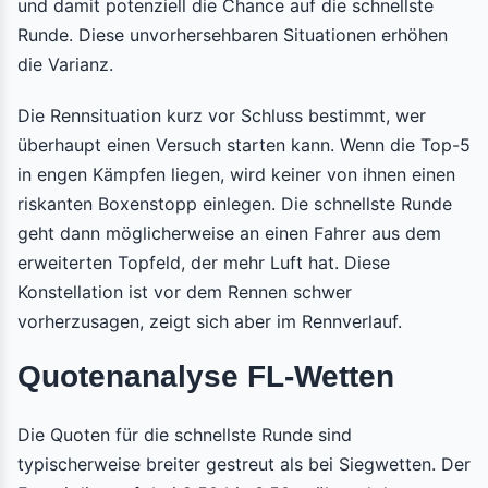
und damit potenziell die Chance auf die schnellste
Runde. Diese unvorhersehbaren Situationen erhöhen
die Varianz.
Die Rennsituation kurz vor Schluss bestimmt, wer
überhaupt einen Versuch starten kann. Wenn die Top-5
in engen Kämpfen liegen, wird keiner von ihnen einen
riskanten Boxenstopp einlegen. Die schnellste Runde
geht dann möglicherweise an einen Fahrer aus dem
erweiterten Topfeld, der mehr Luft hat. Diese
Konstellation ist vor dem Rennen schwer
vorherzusagen, zeigt sich aber im Rennverlauf.
Quotenanalyse FL-Wetten
Die Quoten für die schnellste Runde sind
typischerweise breiter gestreut als bei Siegwetten. Der